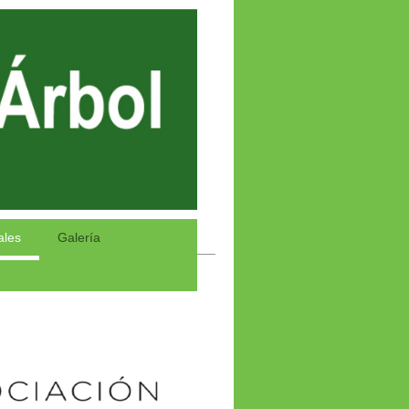
ales
Galería
Club Deportivo El Árbol
lsados por una misma causa "