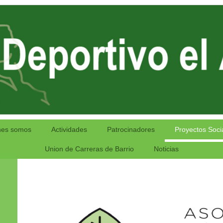
nes somos
Actividades
Patrocinadores
Proyectos Soci
Union de Carreras de Barrio
Noticias
" Impu