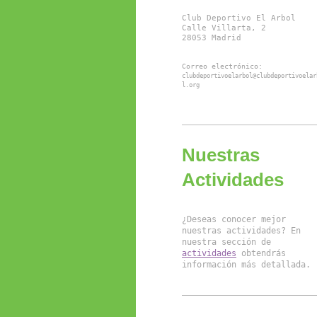
Club Deportivo El Arbol

Calle Villarta, 2

28053 Madrid
Correo electrónico: 
clubdeportivoelarbol@clubdeportivoelar
l.org
Nuestras
Actividades
¿Deseas conocer mejor 
nuestras actividades? En 
nuestra sección de 
actividades
 obtendrás 
información más detallada.