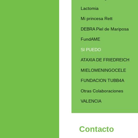
Lactomia
Mi princesa Rett
DEBRA Piel de Mariposa
FundAME
SI PUEDO
ATAXIA DE FRIEDREICH
MIELOMENINGOCELE
FUNDACION TUBB4A
Otras Colaboraciones
VALENCIA
Contacto